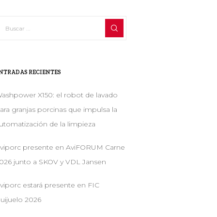
NTRADAS RECIENTES
ashpower X150: el robot de lavado
ara granjas porcinas que impulsa la
utomatización de la limpieza
viporc presente en AviFORUM Carne
026 junto a SKOV y VDL Jansen
viporc estará presente en FIC
uijuelo 2026