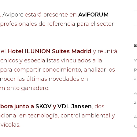
,
Aviporc
estará presente en
AviFORUM
s profesionales de referencia para el sector
E
 el
Hotel ILUNION Suites Madrid
y reunirá
W
cnicos y especialistas vinculados a la
p
para compartir conocimiento, analizar los
a
conocer las últimas novedades en
amiento ganadero.
A
2
abora junto a
SKOV
y
VDL Jansen
, dos
cional en tecnología, control ambiental y
A
vícolas.
G