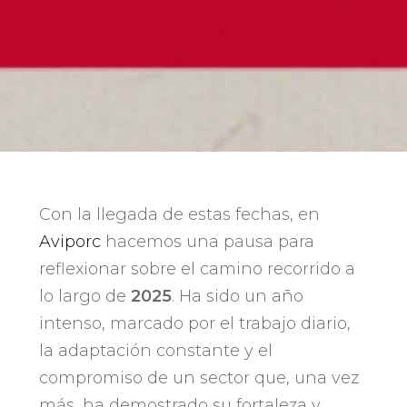
Con la llegada de estas fechas, en
Aviporc
hacemos una pausa para
reflexionar sobre el camino recorrido a
lo largo de
2025
. Ha sido un año
intenso, marcado por el trabajo diario,
la adaptación constante y el
compromiso de un sector que, una vez
más, ha demostrado su fortaleza y