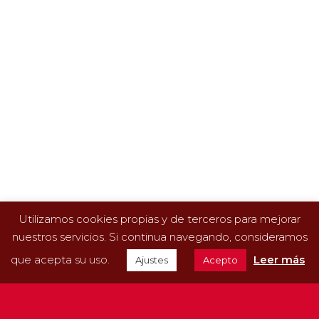
24 Junio 2022
Granjas Porcinas Equipadas por
Aviporc: Conoce a Jesús Doyagüe
Hoy os vamos a mostrar una de las granjas porcinas
equipadas por Aviporc. También os vamos a
Utilizamos cookies propias y de terceros para mejorar
presentar al propietario de dicha granja: Jesús
Doyagüe. En Aviporc, somos especialistas en…
nuestros servicios. Si continua navegando, consideramos
que acepta su uso.
Leer más
Ajustes
Acepto
LEER MÁS